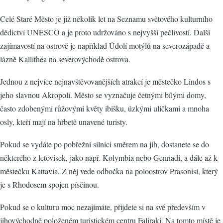
Celé Staré Město je již několik let na Seznamu světového kulturního
dědictví UNESCO a je proto udržováno s nejvyšší pečlivostí. Další
zajímavostí na ostrově je například Údolí motýlů na severozápadě a
lázně Kallithea na severovýchodě ostrova.
Jednou z nejvíce nejnavštěvovanějších atrakcí je městečko Lindos s
jeho slavnou Akropolí. Město se vyznačuje četnými bílými domy,
často zdobenými růžovými květy ibišku, úzkými uličkami a mnoha
osly, kteří mají na hřbetě unavené turisty.
Pokud se vydáte po pobřežní silnici směrem na jih, dostanete se do
některého z letovisek, jako např. Kolymbia nebo Gennadi, a dále až k
městečku Kattavia. Z něj vede odbočka na poloostrov Prasonisi, který
je s Rhodosem spojen písčinou.
Pokud se o kulturu moc nezajímáte, přijdete si na své především v
jihovýchodně položeném turistickém centru Faliraki. Na tomto místě je