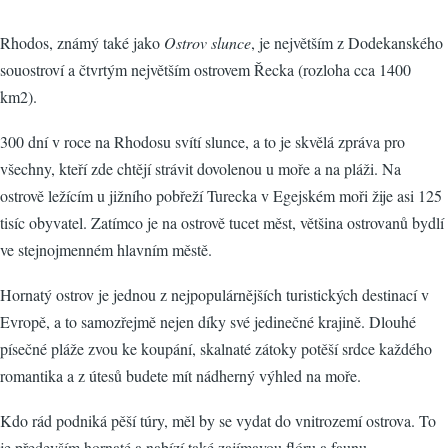
Rhodos, známý také jako
Ostrov slunce
, je největším z Dodekanského
souostroví a čtvrtým největším ostrovem Řecka (rozloha cca 1400
km2).
300 dní v roce na Rhodosu svítí slunce, a to je skvělá zpráva pro
všechny, kteří zde chtějí strávit dovolenou u moře a na pláži. Na
ostrově ležícím u jižního pobřeží Turecka v Egejském moři žije asi 125
tisíc obyvatel. Zatímco je na ostrově tucet měst, většina ostrovanů bydlí
ve stejnojmenném hlavním městě.
Hornatý ostrov je jednou z nejpopulárnějších turistických destinací v
Evropě, a to samozřejmě nejen díky své jedinečné krajině. Dlouhé
písečné pláže zvou ke koupání, skalnaté zátoky potěší srdce každého
romantika a z útesů budete mít nádherný výhled na moře.
Kdo rád podniká pěší túry, měl by se vydat do vnitrozemí ostrova. To
je především hornaté a nabízí také zajímavou flóru a faunu.