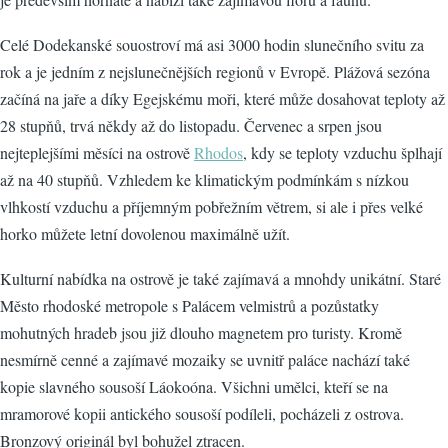
Celé Dodekanské souostroví má asi 3000 hodin slunečního svitu za
rok a je jedním z nejslunečnějších regionů v Evropě. Plážová sezóna
začíná na jaře a díky Egejskému moři, které může dosahovat teploty až
28 stupňů, trvá někdy až do listopadu. Červenec a srpen jsou
nejteplejšími měsíci na ostrově
Rhodos
, kdy se teploty vzduchu šplhají
až na 40 stupňů. Vzhledem ke klimatickým podmínkám s nízkou
vlhkostí vzduchu a příjemným pobřežním větrem, si ale i přes velké
horko můžete letní dovolenou maximálně užít.
Kulturní nabídka na ostrově je také zajímavá a mnohdy unikátní. Staré
Město rhodoské metropole s Palácem velmistrů a pozůstatky
mohutných hradeb jsou již dlouho magnetem pro turisty. Kromě
nesmírně cenné a zajímavé mozaiky se uvnitř paláce nachází také
kopie slavného sousoší Láokoóna. Všichni umělci, kteří se na
mramorové kopii antického sousoší podíleli, pocházeli z ostrova.
Bronzový originál byl bohužel ztracen.