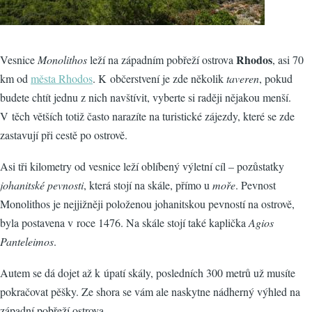
Rhodos
Vesnice
Monolithos
leží na západním pobřeží ostrova
, asi 70
km od
města Rhodos
. K občerstvení je zde několik
taveren
, pokud
budete chtít jednu z nich navštívit, vyberte si raději nějakou menší.
V těch větších totiž často narazíte na turistické zájezdy, které se zde
zastavují při cestě po ostrově.
Asi tři kilometry od vesnice leží oblíbený výletní cíl – pozůstatky
johanitské pevnosti
, která stojí na skále, přímo u
moře
. Pevnost
Monolithos je nejjižněji položenou johanitskou pevností na ostrově,
byla postavena v roce 1476. Na skále stojí také kaplička
Agios
Panteleimos
.
Autem se dá dojet až k úpatí skály, posledních 300 metrů už musíte
pokračovat pěšky. Ze shora se vám ale naskytne nádherný výhled na
západní pobřeží ostrova.