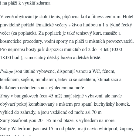
i na pláži k využití zdarma.
V ceně ubytování je stolní tenis, půjčovna kol a fitness centrum. Hotel
pravidelně pořádá tématické večery s živou hudbou a 1 x týdně řecký
večer (za poplatek). Za poplatek je také tenisový kurt, masáže a
kosmetické procedury, vodní sporty na pláži u místních provozovatelů.
Pro nejmenší hosty je k dispozici miniclub od 2 do 14 let (10:00 -
18:00 hod.), samostatný dětský bazén a dětské hřiště.
Pokoje
jsou útulně vybavené, disponují vanou a WC, fénem,
telefonem, sejfem, minibarem, televizí se satelitem, klimatizací a
balkónem nebo terasou s výhledem na moře.
Suity
v bungalovech (cca 45 m2) mají stejné vybavení, ale navíc
obývací pokoj kombinovaný s místem pro spaní, kuchyňský koutek,
výhled do zahrady, a jsou vzdálené od moře asi 70 m.
Suity Seafront jsou 20 - 35 m od pláže, s výhledem na moře.
Suity Waterfront jsou asi 15 m od pláže, mají navíc whirlpool, župany,