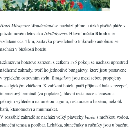
Hotel Miramare Wonderland
se nachází přímo u úzké písčité pláže v
město Rhodos
prázdninovém letovisku
Ixia/Ialyssos
. Hlavní
je
vzdálené cca 4 km, zastávka pravidelného linkového autobusu se
nachází v blízkosti hotelu.
Exkluzivní hotelové zařízení s celkem 175 pokoji se nachází uprostřed
nádherné zahrady, tvoří ho jednotlivé bungalovy, které jsou postavené
v typickém ostrovním stylu.
Bungalovy
jsou mezi sebou propojeny
nostalgickým vláčkem. K zařízení hotelu patří přijímací hala s recepcí,
internetový terminál (za poplatek), hlavní restaurace s terasou a
pěkným výhledem na umělou lagunu, restaurace u bazénu, několik
barů, klenotnictví a minimarket.
V rozsáhlé zahradě se nachází velký plavecký
bazén
s mořskou vodou,
sluneční terasa a poolbar. Lehátka, slunečníky a ručníky jsou u bazénu