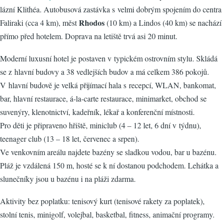
lázní Klithéa. Autobusová zastávka s velmi dobrým spojením do centra
Rhodos
Faliraki (cca 4 km), měst
(10 km) a Lindos (40 km) se nachází
přímo před hotelem. Doprava na letiště trvá asi 20 minut.
Moderní luxusní hotel je postaven v typickém ostrovním stylu. Skládá
se z hlavní budovy a 38 vedlejších budov a má celkem 386 pokojů.
V hlavní budově je velká přijímací hala s recepcí, WLAN, bankomat,
bar, hlavní restaurace, á-la-carte restaurace, minimarket, obchod se
suvenýry, klenotnictví, kadeřník, lékař a konferenční místnosti.
Pro děti je připraveno hřiště, miniclub (4 – 12 let, 6 dní v týdnu),
teenager club (13 – 18 let, červenec a srpen).
Ve venkovním areálu najdete bazény se sladkou vodou, bar u bazénu.
Pláž je vzdálená 150 m, hosté se k ní dostanou podchodem. Lehátka a
slunečníky jsou u bazénu i na pláži zdarma.
Aktivity bez poplatku: tenisový kurt (tenisové rakety za poplatek),
stolní tenis, minigolf, volejbal, basketbal, fitness, animační programy.