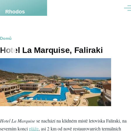
Přejít k hlavnímu obsahu
Men
Rhodos
Drobečková
Domů
Hotel La Marquise, Faliraki
navigace
Hotel La Marquise
se nachází na klidném místě letoviska Faliraki, na
severním konci
pláže
, asi 2 km od nově restaurovaných termálních