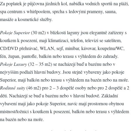
Za poplatek je půjčovna jízdních kol, nabídka vodních sportů na pláži,
spa centrum s whirlpoolem, sprcha s ledovými prameny, sauna,
masáže a kosmetické služby.
Pokoje Superior
(30 m2) v blízkosti laguny jsou elegantně zařízeny s
koutkem k posezení, mají klimatizaci, telefon, televizi se satelitem,
CD/DVD přehrávač, WLAN, sejf, minibar, kávovar, koupelnu/WC,
fén, župan, pantofle, balkón nebo terasu s výhledem do zahrady.
Pokoje Luxury
(32 – 35 m2) se nacházejí buď u bazénu nebo v
nejvyšším podlaží hlavní budovy. Jsou stejně vybaveny jako pokoje
Superior, mají balkón nebo terasu s výhledem na bazén nebo na moře.
Rodinné suity
(46 m2) pro 2 – 3 dospělé osoby nebo pro 2 dospělé a 2
děti. Nacházejí se buď u bazénu nebo v hlavní budově. Základní
vybavení mají jako pokoje Superior, navíc mají prostornou obytnou
místnost/ložnici s koutkem k posezení, balkón nebo terasu s výhledem
na bazén nebo na moře.