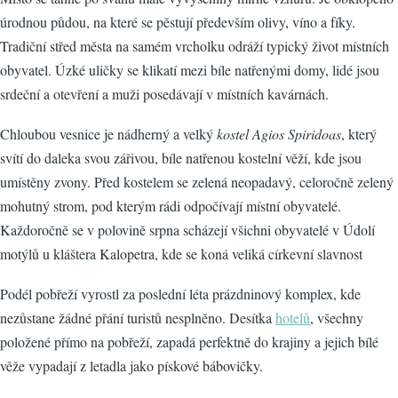
úrodnou půdou, na které se pěstují především olivy, víno a fíky.
Tradiční střed města na samém vrcholku odráží typický život místních
obyvatel. Úzké uličky se klikatí mezi bíle natřenými domy, lidé jsou
srdeční a otevření a muži posedávají v místních kavárnách.
Chloubou vesnice je nádherný a velký
kostel Agios Spiridoas
, který
svítí do daleka svou zářivou, bíle natřenou kostelní věží, kde jsou
umístěny zvony. Před kostelem se zelená neopadavý, celoročně zelený
mohutný strom, pod kterým rádi odpočívají místní obyvatelé.
Každoročně se v polovině srpna scházejí všichni obyvatelé v Údolí
motýlů u kláštera Kalopetra, kde se koná veliká církevní slavnost
Podél pobřeží vyrostl za poslední léta prázdninový komplex, kde
nezůstane žádné přání turistů nesplněno. Desítka
hotelů
, všechny
položené přímo na pobřeží, zapadá perfektně do krajiny a jejich bílé
věže vypadají z letadla jako pískové bábovičky.