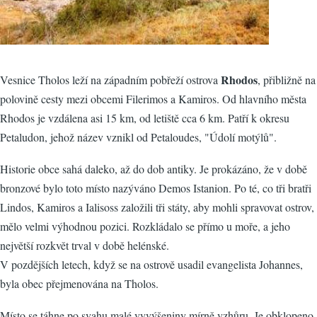
Rhodos
Vesnice Tholos leží na západním pobřeží ostrova
, přibližně na
polovině cesty mezi obcemi Filerimos a Kamiros. Od hlavního města
Rhodos je vzdálena asi 15 km, od letiště cca 6 km. Patří k okresu
Petaludon, jehož název vznikl od Petaloudes, "Údolí motýlů".
Historie obce sahá daleko, až do dob antiky. Je prokázáno, že v době
bronzové bylo toto místo nazýváno Demos Istanion. Po té, co tři bratři
Lindos, Kamiros a Ialisoss založili tři státy, aby mohli spravovat ostrov,
mělo velmi výhodnou pozici. Rozkládalo se přímo u moře, a jeho
největší rozkvět trval v době helénské.
V pozdějších letech, když se na ostrově usadil evangelista Johannes,
byla obec přejmenována na Tholos.
Místo se táhne po svahu malé vyvýšeniny mírně vzhůru. Je obklopeno