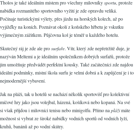
Tholos je také ideálním místem pro všechny milovníky
sportu
, protože
nabídka rozmanitého sportovního vyžití je zde opravdu veliká.
Počínaje turistickými výlety, přes jízdu na horských kolech, až po
vyjížďky na koních. Poznávat okolí z koňského hřbetu je vskutku
výjimečným zážitkem. Půjčovna kol je téměř u každého hotelu.
Skutečný ráj je zde ale pro
surfaře
. Vítr, který zde nepřetržitě duje, je
nazýván Meltemi a je ideálním společníkem dobrých surfařů, protože
jim umožňuje předvádět perfektní kousky. Také začátečníci zde najdou
ideální podmínky, místní škola surfu je velmi dobrá a k zapůjčení je i to
nejmodernější vybavení.
Jak na pláži, tak u hotelů se nachází několik sportovišť pro kolektivní
míčové hry jako jsou volejbal, házená, košíková nebo kopaná. Na své
si však přijdou i milovníci tenisu nebo minigolfu. Přímo na
pláži
máte
možnost si vybrat ze široké nabídky vodních sportů od vodních lyží,
kruhů, banánů až po vodní skútry.